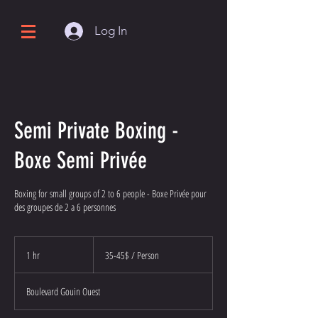
Log In
Semi Private Boxing -
Boxe Semi Privée
Boxing for small groups of 2 to 6 people - Boxe Privée pour
des groupes de 2 a 6 personnes
35-
45$
1 hr
1
35-45$ / Person
/
Person
h
Boulevard Gouin Ouest